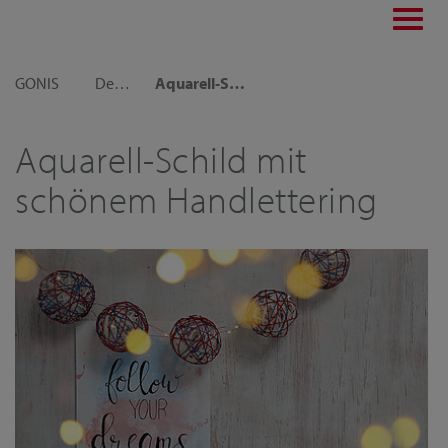
Toggl
navig
GONIS
Dekoideen
Aquarell-Schild mit schönem Handlettering-Spruch
Aquarell-Schild mit
schönem Handlettering