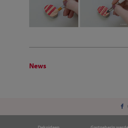
News
Dekoideen
Gastgeberin werd