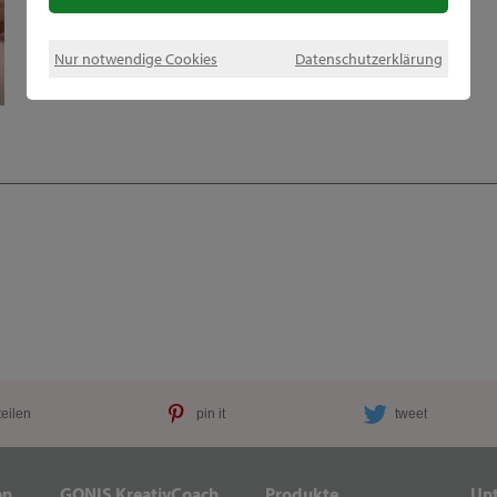
Nur notwendige Cookies
Datenschutzerklärung
teilen
pin it
tweet
en
GONIS KreativCoach
Produkte
Un