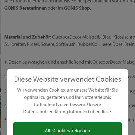
Alle Produkte erhältst du inklusive einer persönlichen Vorführu
GONIS Beraterinnen
oder im
GONIS Shop
.
Material und Zubehör:
OutdoorDecor Maisgelb, Blau, Klassischrot
A5, breiten Pinsel, Schere, SoftBrush, RubbelColl, leere Dose, Ste
1. Dosen auswaschen und anschließend mit OutdoorDecor Maisge
2. Designkarton mit OutdoorDecor Maisgelb / Blau anmalen, zwe
Diese Website verwendet Cookies
Wir verwenden Cookies, um unsere Website für Sie
3. Mit OutdoorDecor Weiß, Klassischrot und Anthrazit das Haseng
optimal zu gestalten und Ihr Nutzererlebnis
fortlaufend zu verbessern. Unsere
4. Ohren mit RubbelColl an ein Holzstäbchen kleben und nach dem
Datenschutzerklärung informiert über diese.
5. Die Steine mit OutdoorDecor Pfirsich und Klassischrot anmale
Alle Cookies freigeben