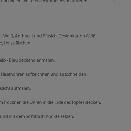
ng und vielen weiteren Dekoideen von unseren
, Weiß, Anthrazit und Pfirsich, Designkarton Weiß
ine, Holzstäbchen
lb / Blau deckend anmalen.
i Hasenohren aufzeichnen und ausschneiden.
esicht aufmalen.
 Trocknen die Ohren in die Erde des Topfes stecken.
n und mit dem SoftBrush Punkte setzen.