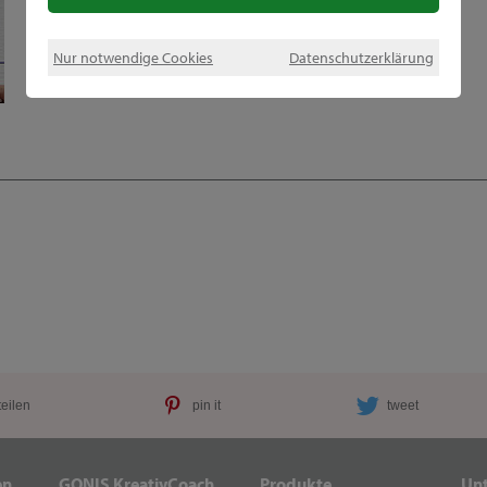
Nur notwendige Cookies
Datenschutzerklärung
teilen
pin it
tweet
en
GONIS KreativCoach
Produkte
Un