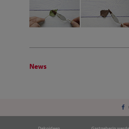
News
Dekoideen
Gastgeberin werd