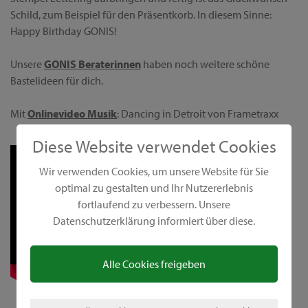
Schild, zum Beispiel für den Präsentkorb. In diesem Sinne:
Happy Birthday GONIS!
Unsere
GONIS Beraterinnen
haben noch weitere schöne
Bastelideen für dich.
Mit
Onlinevideo Musik
: Dancing in Detroit von Frametraxx
Diese Website verwendet Cookies
Wir verwenden Cookies, um unsere Website für Sie
optimal zu gestalten und Ihr Nutzererlebnis
fortlaufend zu verbessern. Unsere
Datenschutzerklärung informiert über diese.
Alle Cookies freigeben