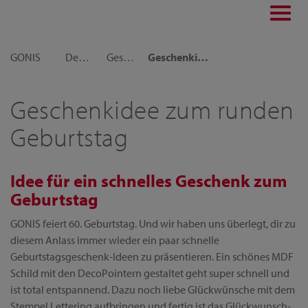
Toggl
navig
GONIS
Dekoideen
Geschenkideen
Geschenkidee zum runden Geburtstag schnell gemacht
Geschenkidee zum runden
Geburtstag
Idee für ein schnelles Geschenk zum
Geburtstag
GONIS feiert 60. Geburtstag. Und wir haben uns überlegt, dir zu
diesem Anlass immer wieder ein paar schnelle
Geburtstagsgeschenk-Ideen zu präsentieren. Ein schönes MDF
Schild mit den DecoPointern gestaltet geht super schnell und
ist total entspannend. Dazu noch liebe Glückwünsche mit dem
Stempel Lettering aufbringen und fertig ist das Glückwunsch-