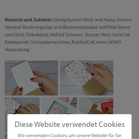
Material und Zubehör:
Designkarton Weiß und Natur, Schere,
Stempel Knallvergnügt und Blumenalphabet, InkEffekt Beere
und Gold, Dekoband, InkPad Schwarz, Stanzer Herz, GoniColl
Klebepunkt, Schneidemaschine, RubbelColl, leere GONIS
Verpackung
Diese Website verwendet Cookies
Wir verwenden Cookies, um unsere Website für Sie