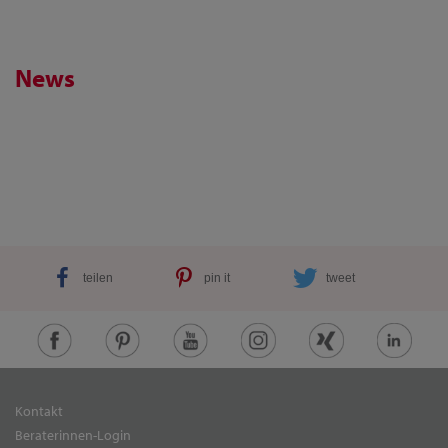
News
teilen
pin it
tweet
Kontakt
Beraterinnen-Login