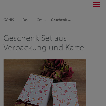
Toggl
navig
GONIS
Dekoideen
Geschenkideen
Geschenk Set aus Verpackung und Karte
Geschenk Set aus
Verpackung und Karte