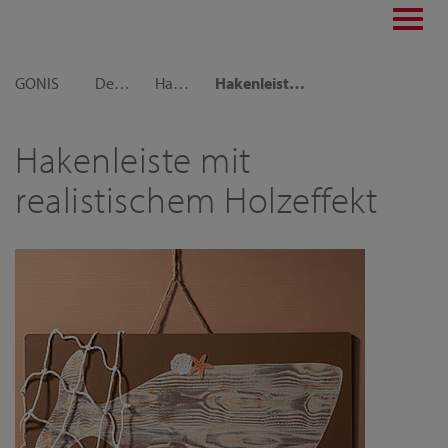
Toggl
navig
GONIS
Dekoideen
Haus und Garten
Hakenleiste mit realistischem Holzeffekt
Hakenleiste mit
realistischem Holzeffekt