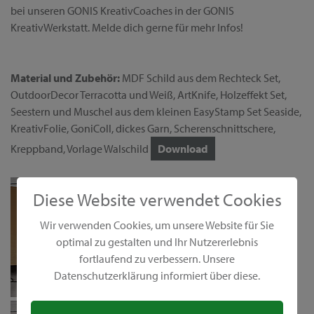
bei unseren GONIS KreativCoaches in der GONIS
KreativWerkstatt. Melde dich gerne für mehr Infos!
Material und Zubehör:
MDF Schild aus dem Rechteck Set,
OutdoorDecor Terracotta und Weiß, ArtKnife, Holzeffekt Set,
Seestern und Muschel aus dem kleinen EasyStamp Set Seaside,
KreativFolie, GoniColl, dickes Garn, Scherenschnittschere,
Kreppband, Vorlage Walschild
Download
Diese Website verwendet Cookies
Wir verwenden Cookies, um unsere Website für Sie
optimal zu gestalten und Ihr Nutzererlebnis
fortlaufend zu verbessern. Unsere
Datenschutzerklärung informiert über diese.