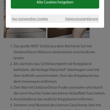
Alle Cookies freigeben
Nur notwendige Cookies
Datenschutzerklärung
Das große MDF Schild aus dem Rechteck Set mit
OutdoorDecor Walnuss einstreichen und trocknen
lassen.
Als nächstes das Schild komplett mit Kreppband
bekleben, die Vorlage Walschild* übertragen und mit
dem ArtKnife ausschneiden. Nun das Kreppband aus
dem Innenraum entfernen.
Den Wal mit OutdoorDecor Puder ausmalen und durch
die noch feuchte Farbe das kleine Holzeffekt Tool ziehen.
Anschließend das restliche Kreppband entfernen.
Seestern und Muschel des kleinen EasyStamp Sets mit