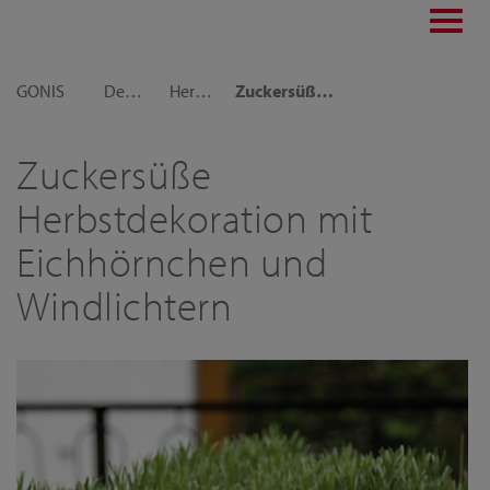
Toggl
navig
GONIS
Dekoideen
Herbst-Ideen
Zuckersüße Herbstdekoration mit Eichhörnchen und Windlichtern
Zuckersüße
Herbstdekoration mit
Eichhörnchen und
Windlichtern