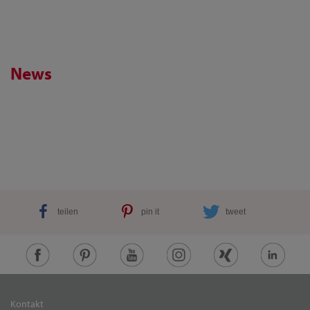
News
teilen
pin it
tweet
Kontakt