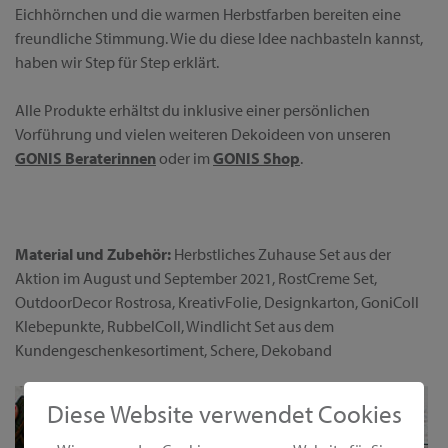
Eichhörnchen und die warmen Herbstfarben bereiten eine
freundliche Stimmung. Wie du diese Idee nachbasteln kannst,
haben wir Step für Step erklärt.
Alle Produkte erhältst du inklusive einer persönlichen
Vorführung und vielen weiteren Dekoideen von unseren
GONIS Beraterinnen
oder im
GONIS Shop
.
Material und Zubehör:
Herbstliches Zuhause Set aus der
Aktion im August und September 2021, RostCreme Set,
OutdoorDecor Rostrosa, KreativFolie, Designkarton, GoniColl
Klebepunkte, RubbelColl, Windlicht Set aus dem
Kundengeschenkesortiment, Schere, Dekoband
Diese Website verwendet Cookies