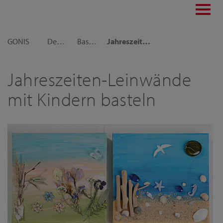
Toggl
navig
GONIS
Dekoideen
Basteln mit Kindern
Jahreszeiten-Leinwände mit Kindern basteln
Jahreszeiten-Leinwände
mit Kindern basteln