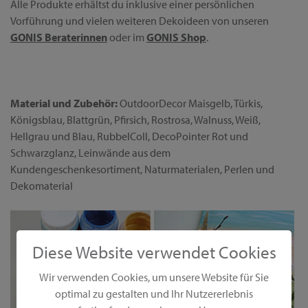
Alle Produkte erhältst du inklusive einer persönlichen
Vorführung und vielen weiteren Dekoideen von unseren
GONIS Beraterinnen
oder im
GONIS Shop
.
Material und Zubehör:
OutdoorDecor Maisgelb, Türkis,
Königsblau, Blattgrün, Pfirsich, Rostrosa, Walnuss, Weiß,
Hellgrau und Blau, RubbelColl, DecoPointer Rot und
Schwarzglanz, Leinwände aus dem
Kundengeschenkesortiment, Naturmaterialen, Perlen und
Dekomaterial
Diese Website verwendet Cookies
Wir verwenden Cookies, um unsere Website für Sie
optimal zu gestalten und Ihr Nutzererlebnis