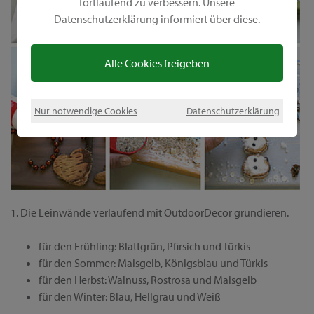
fortlaufend zu verbessern. Unsere
Datenschutzerklärung informiert über diese.
Alle Cookies freigeben
Nur notwendige Cookies
Datenschutzerklärung
1. Die Leinwände verlaufend mit OutdoorDecor grundieren.
für den Frühling: Blattgrün, Pfirsich und Türkis
für den Sommer: Maisgelb, Königsblau und Türkis
für den Herbst: Walnuss, Rostrosa und Maisgelb
für den Winter: Blau, Hellgrau und Weiß