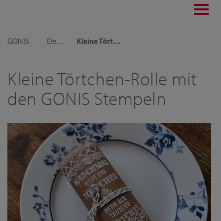
Toggl
navig
GONIS
Dekoideen
Kleine Törtchen-Rolle mit den GONIS Stempeln
Kleine Törtchen-Rolle mit
den GONIS Stempeln