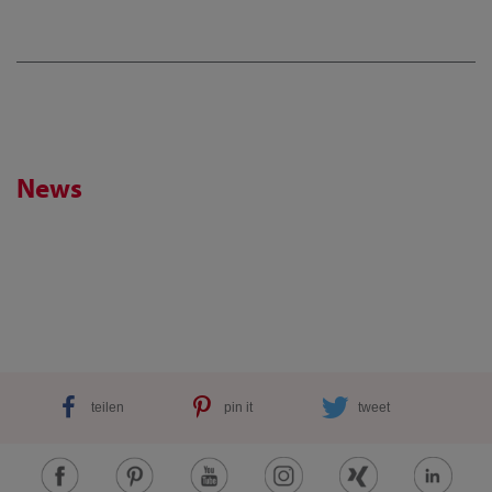
News
teilen
pin it
tweet