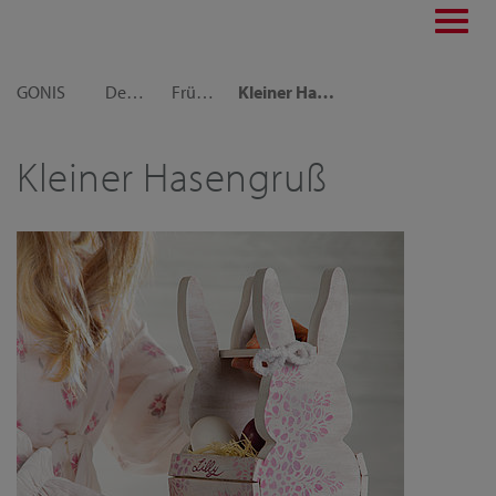
Toggl
navig
GONIS
Dekoideen
Frühlings- und Osterdekoration
Kleiner Hasengruß
Kleiner Hasengruß