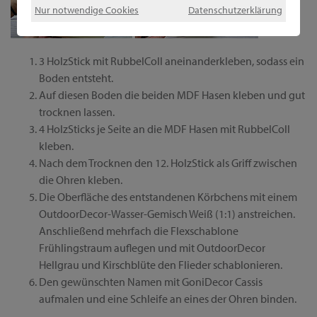
Nur notwendige Cookies
Datenschutzerklärung
3 HolzStick mit RubbelColl aneinanderkleben, sodass ein
Boden entsteht.
Auf diesen Boden die beiden MDF Hasen kleben und gut
trocknen lassen.
4 HolzSticks je Seite an die MDF Hasen mit RubbelColl
kleben.
Nach dem Trocknen den 12. HolzStick als Griff zwischen
die Ohren kleben.
Die Oberfläche des entstandenen Körbchens mit einem
OutdoorDecor-Wasser-Gemisch Weiß (1:1) anstreichen.
Anschließend mehrfach die Flexschablone
Frühlingstraum auflegen und mit OutdoorDecor
Hellgrau und Kirschblüte den Flieder schablonieren.
Den gewünschten Namen mit GoniDecor Cassis
aufmalen und eine Schleife an eines der Ohren binden.