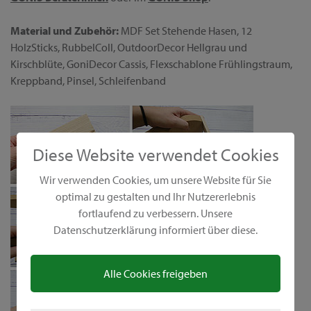
Material und Zubehör:
MDF Set Stehende Hasen, 12
HolzSticks, RubbelColl, OutdoorDecor Hellgrau und
Kirschblüte, GoniDecor Cassis, Flexschablone Frühlingstraum,
Kreppband, Pinsel, Schleifenband
Diese Website verwendet Cookies
Wir verwenden Cookies, um unsere Website für Sie
optimal zu gestalten und Ihr Nutzererlebnis
fortlaufend zu verbessern. Unsere
Datenschutzerklärung informiert über diese.
Alle Cookies freigeben