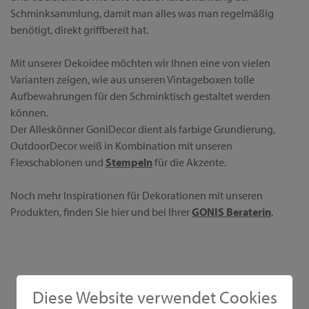
Schminksammlung, damit man alles was man regelmäßig
benötigt, direkt griffbereit hat.
Mit unserer Dekoidee möchten wir Ihnen eine von vielen
Varianten zeigen, wie aus unseren Vintageboxen tolle
Aufbewahrungen für den Schminktisch gestaltet werden
können.
Der Alleskönner GoniDecor dient als farbige Grundierung,
OutdoorDecor weiß in Kombination mit unseren
Flexschablonen und
Stempeln
für die Akzente.
Noch mehr Inspirationen für Dekorationen mit unseren
Produkten, finden Sie hier und bei Ihrer
GONIS Beraterin
.
Diese Website verwendet Cookies