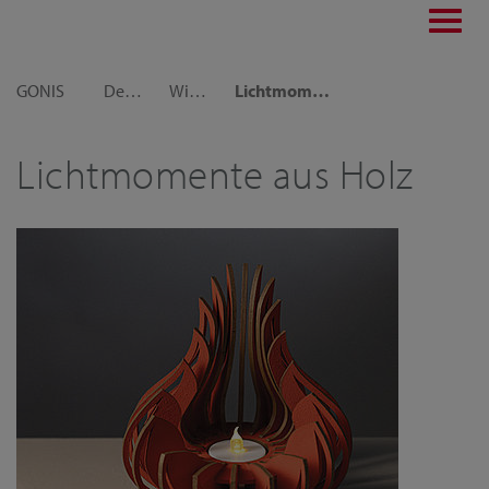
Toggl
navig
GONIS
Dekoideen
Winter und Weihnachten
Lichtmomente aus Holz
Lichtmomente aus Holz