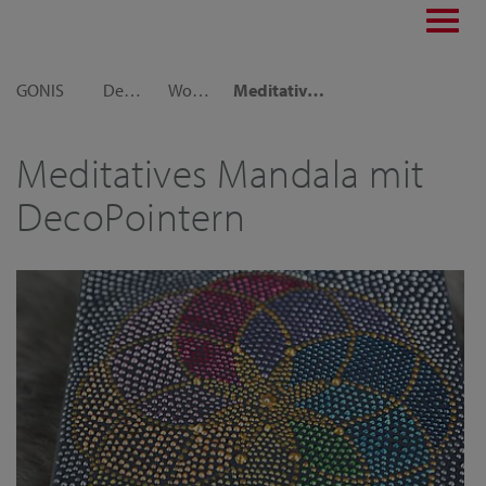
Toggl
navig
GONIS
Dekoideen
Wohnraumdeko
Meditatives Mandala mit DecoPointern
Meditatives Mandala mit
DecoPointern