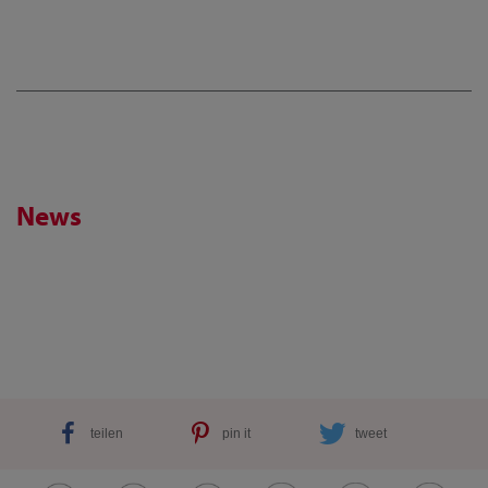
News
teilen
pin it
tweet