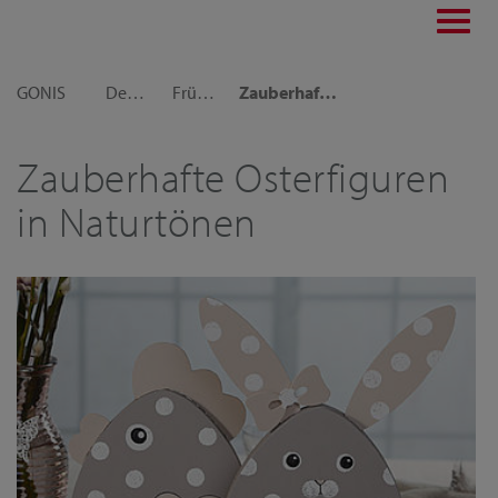
Toggl
navig
GONIS
Dekoideen
Frühlings- und Osterdekoration
Zauberhafte Osterfiguren in Naturtönen gestalten
Zauberhafte Osterfiguren
in Naturtönen