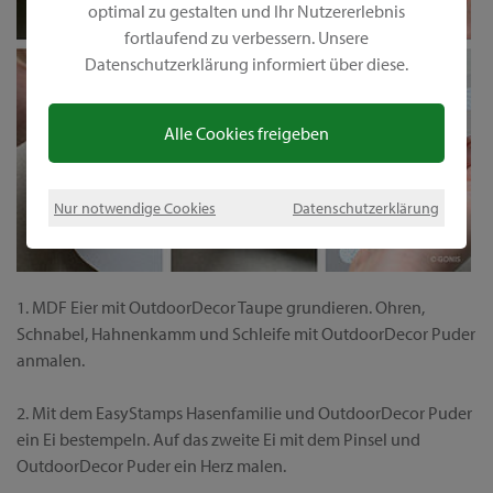
optimal zu gestalten und Ihr Nutzererlebnis
fortlaufend zu verbessern. Unsere
Datenschutzerklärung informiert über diese.
Alle Cookies freigeben
Nur notwendige Cookies
Datenschutzerklärung
1. MDF Eier mit OutdoorDecor Taupe grundieren. Ohren,
Schnabel, Hahnenkamm und Schleife mit OutdoorDecor Puder
anmalen.
2. Mit dem EasyStamps Hasenfamilie und OutdoorDecor Puder
ein Ei bestempeln. Auf das zweite Ei mit dem Pinsel und
OutdoorDecor Puder ein Herz malen.