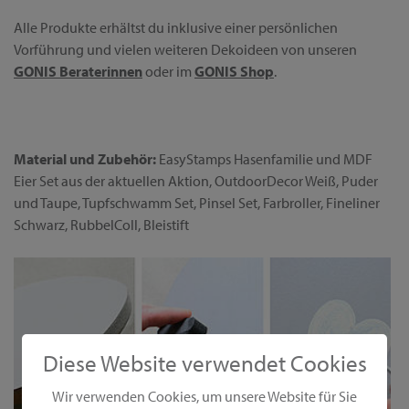
Alle Produkte erhältst du inklusive einer persönlichen
Vorführung und vielen weiteren Dekoideen von unseren
GONIS Beraterinnen
oder im
GONIS Shop
.
Material und Zubehör:
EasyStamps Hasenfamilie und MDF
Eier Set aus der aktuellen Aktion, OutdoorDecor Weiß, Puder
und Taupe, Tupfschwamm Set, Pinsel Set, Farbroller, Fineliner
Schwarz, RubbelColl, Bleistift
Diese Website verwendet Cookies
Wir verwenden Cookies, um unsere Website für Sie