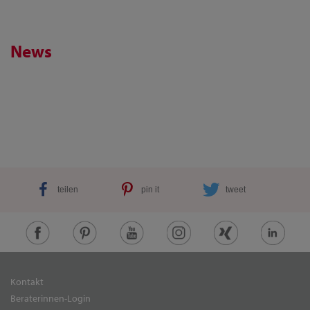
News
teilen
pin it
tweet
Kontakt
Beraterinnen-Login