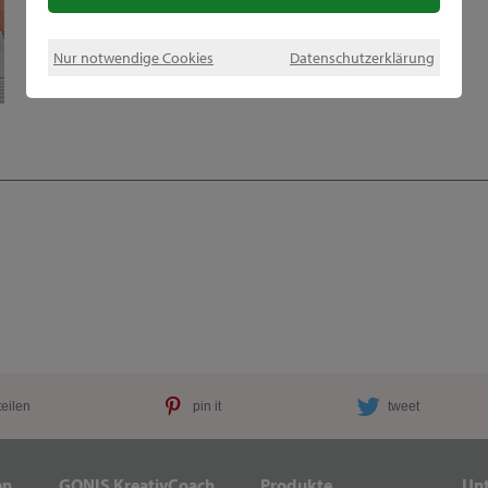
Nur notwendige Cookies
Datenschutzerklärung
teilen
pin it
tweet
en
GONIS KreativCoach
Produkte
Un