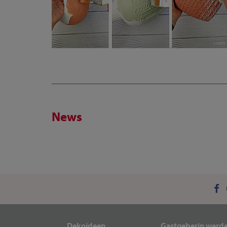
News
Dekoideen
Gastgeberin werd