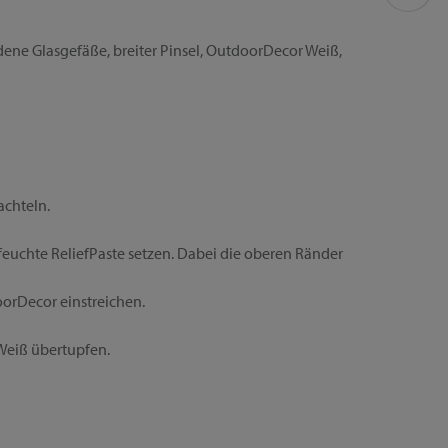
edene Glasgefäße, breiter Pinsel, OutdoorDecor Weiß,
achteln.
 feuchte ReliefPaste setzen. Dabei die oberen Ränder
orDecor einstreichen.
eiß übertupfen.