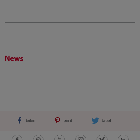
News
teilen
pin it
tweet