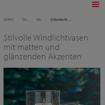
Toggl
navig
GONIS
Dekoideen
Wohnraumdeko
Stilvolle Windlichtvasen mit matten und glänzenden Akzenten
Stilvolle Windlichtvasen
mit matten und
glänzenden Akzenten