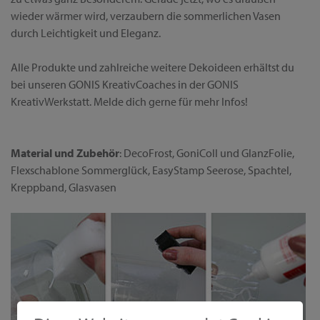
wieder wärmer wird, verzaubern die sommerlichen Vasen
durch Leichtigkeit und Eleganz.
Alle Produkte und zahlreiche weitere Dekoideen erhältst du
bei unseren GONIS KreativCoaches in der GONIS
KreativWerkstatt. Melde dich gerne für mehr Infos!
Material und Zubehör
: DecoFrost, GoniColl und GlanzFolie,
Flexschablone Sommerglück, EasyStamp Seerose, Spachtel,
Kreppband, Glasvasen