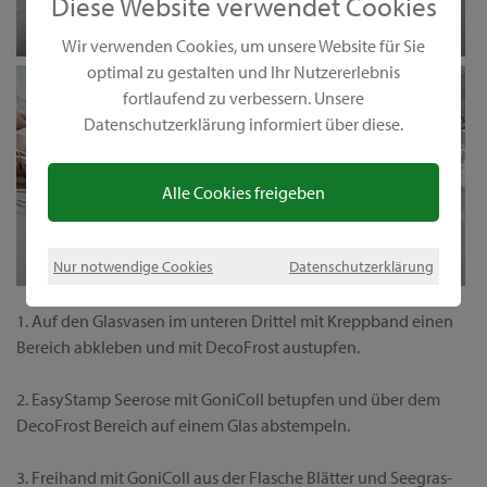
Diese Website verwendet Cookies
Wir verwenden Cookies, um unsere Website für Sie
optimal zu gestalten und Ihr Nutzererlebnis
fortlaufend zu verbessern. Unsere
Datenschutzerklärung informiert über diese.
Alle Cookies freigeben
Nur notwendige Cookies
Datenschutzerklärung
1. Auf den Glasvasen im unteren Drittel mit Kreppband einen
Bereich abkleben und mit DecoFrost austupfen.
2. EasyStamp Seerose mit GoniColl betupfen und über dem
DecoFrost Bereich auf einem Glas abstempeln.
3. Freihand mit GoniColl aus der Flasche Blätter und Seegras-