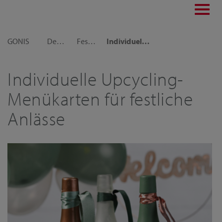
Toggl
navig
GONIS
Dekoideen
Festliche Dekorationen
Individuelle Upcycling-Menükarten für festliche Anlässe
Individuelle Upcycling-
Menükarten für festliche
Anlässe