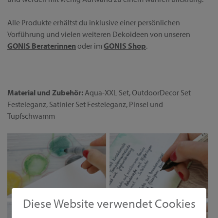
Alle Produkte erhältst du inklusive einer persönlichen
Vorführung und vielen weiteren Dekoideen von unseren
GONIS Beraterinnen
oder im
GONIS Shop
.
Material und Zubehör:
Aqua-XXL Set, OutdoorDecor Set
Festeleganz, Satinier Set Festeleganz, Pinsel und
Tupfschwamm
Diese Website verwendet Cookies