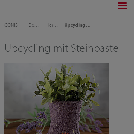
Toggl
navig
GONIS
Dekoideen
Herbst-Ideen
Upcycling mit Steinpaste
Upcycling mit Steinpaste