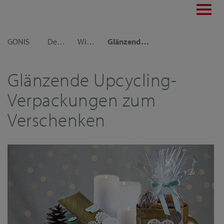
Toggl
navig
GONIS
Dekoideen
Winter und Weihnachten
Glänzende Upcycling-Verpackungen zum Verschenken
Glänzende Upcycling-
Verpackungen zum
Verschenken