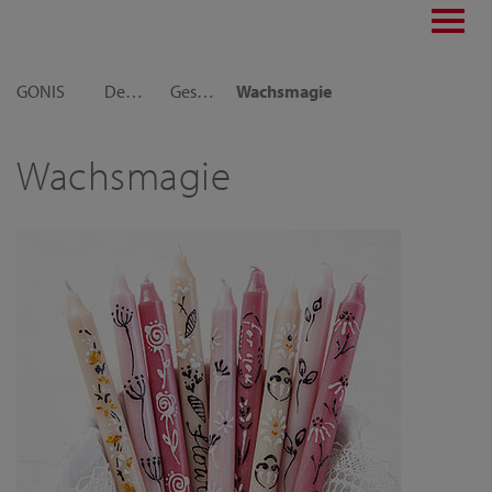
Toggl
navig
GONIS
Dekoideen
Geschenkideen
Wachsmagie
Wachsmagie