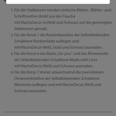
Für die Stabkerzen werden einfache Blüten-, Blätter- und
Schriftmotive direkt aus der Flasche
mit WachsDecor in Weiß und Schwarz auf die gereinigten
Stabkerzen gemalt.
Für die Kerze 1 die Rankenbordüre der Selbstklebenden
Schablone Rankenliebe auflegen und
mit WachsDecor Weiß, Gold und Schwarz ausmalen.
Für die Kerze 6 das Motiv „for you“ und das Ährenmotiv
der Selbstklebenden Schablone Made with Love
mit WachsDecor, Weiß und Schwarz ausmalen.
Für die Kerze 7 immer abwechselnd die zwei kleinen
Ornamentmotive der Selbstklebenden Schablone
Memories auflegen und mit WachsDecor, Weiß und
Schwarz ausmalen.