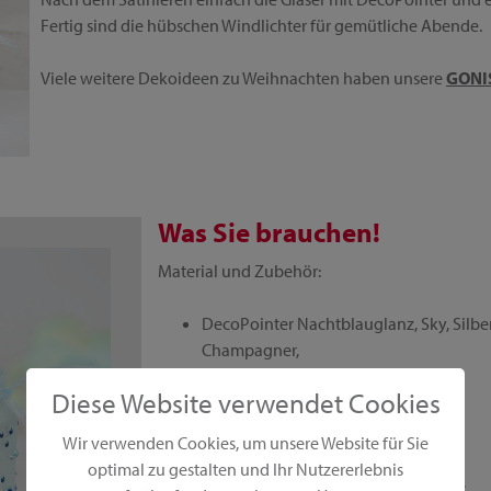
Fertig sind die hübschen Windlichter für gemütliche Abende.
Viele weitere Dekoideen zu Weihnachten haben unsere
GONIS
Was Sie brauchen!
Material und Zubehör:
DecoPointer Nachtblauglanz, Sky, Silberg
TIPP:
Champagner,
DecoFrost,
Diese Website verwendet Cookies
GoniDecor Türkis-Perle,
GoniColl,
Wir verwenden Cookies, um unsere Website für Sie
Waxonal,
optimal zu gestalten und Ihr Nutzererlebnis
Tupfschwamm oder Schwämmchen,