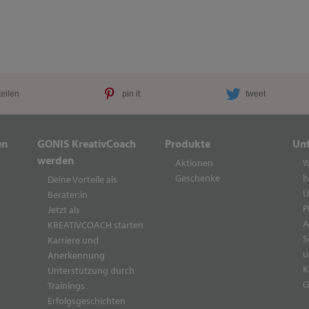
teilen
pin it
tweet
en
GONIS KreativCoach
Produkte
Un
werden
Aktionen
W
Geschenke
b
Deine Vorteile als
Ü
Berater:in
P
Jetzt als
A
KREATIVCOACH starten
S
Karriere und
u
Anerkennung
K
Unterstützung durch
G
Trainings
Erfolgsgeschichten