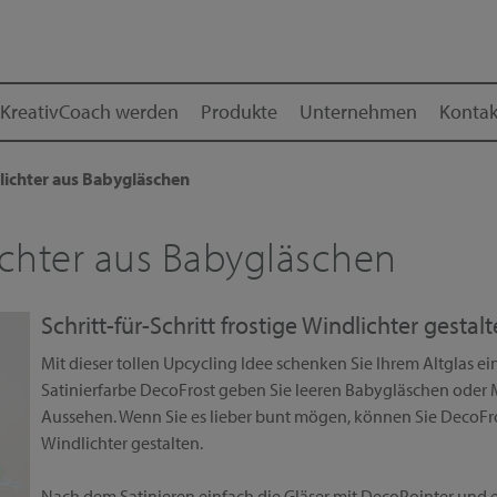
KreativCoach werden
Produkte
Unternehmen
Kontak
lichter aus Babygläschen
chter aus Babygläschen
Schritt-für-Schritt frostige Windlichter gestal
Mit dieser tollen Upcycling Idee schenken Sie Ihrem Altglas e
Satinierfarbe DecoFrost geben Sie leeren Babygläschen oder 
Aussehen. Wenn Sie es lieber bunt mögen, können Sie DecoFr
Windlichter gestalten.
Nach dem Satinieren einfach die Gläser mit DecoPointer und