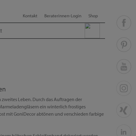
Kontakt
Beraterinnen-Login
Shop
t
ten
in zweites Leben. Durch das Auftragen der
Marmeladengläsern ein winterlich frostiges
ost mit GoniDecor abtönen und verschieden farbige
 einem hübschen Schleifenband dekoriert werden.