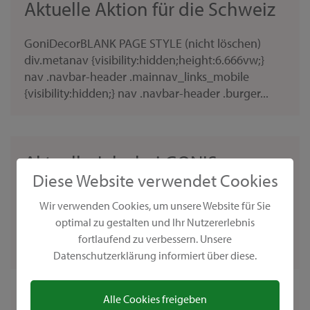
Aktuelle Aktion für die Schweiz
GoniDecorBLANK PAGE STYLE (nicht löschen)
div.metanav {visibility:hidden;height:6.666vw;}
nav .navbar-header .mainnav_links_mobile
{visibility:hidden;} nav .navbar-header .burger...
Aktuelle Jobs bei GONIS
Diese Website verwendet Cookies
KreativCoach werden bei GONISMöchtest du dein
Wir verwenden Cookies, um unsere Website für Sie
Hobby Basteln zum Beruf machen? Dann starte als
optimal zu gestalten und Ihr Nutzererlebnis
GONIS KreativCoach in deine kreative Zukunft!
fortlaufend zu verbessern. Unsere
KerativCoach werden
Datenschutzerklärung informiert über diese.
Alle Cookies freigeben