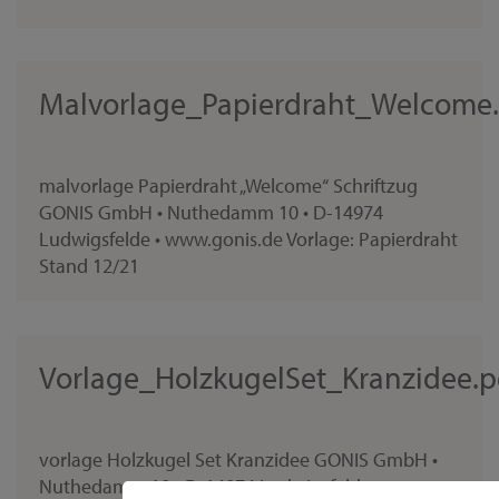
Malvorlage_Papierdraht_Welcome
malvorlage Papierdraht „Welcome“ Schriftzug
GONIS GmbH • Nuthedamm 10 • D-14974
Ludwigsfelde • www.gonis.de Vorlage: Papierdraht
Stand 12/21
Vorlage_HolzkugelSet_Kranzidee.p
vorlage Holzkugel Set Kranzidee GONIS GmbH •
Nuthedamm 10 • D-14974 Ludwigsfelde •