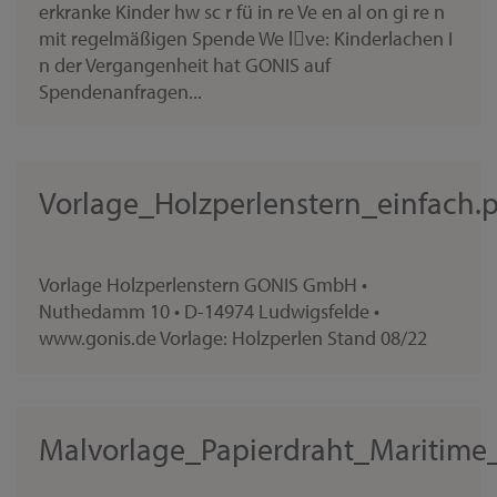
erkranke Kinder hw sc r fü in re Ve en al on gi re n
mit regelmäßigen Spende We lve: Kinderlachen I
n der Vergangenheit hat GONIS auf
Spendenanfragen...
Vorlage_Holzperlenstern_einfach.
Vorlage Holzperlenstern GONIS GmbH •
Nuthedamm 10 • D-14974 Ludwigsfelde •
www.gonis.de Vorlage: Holzperlen Stand 08/22
Malvorlage_Papierdraht_Maritime