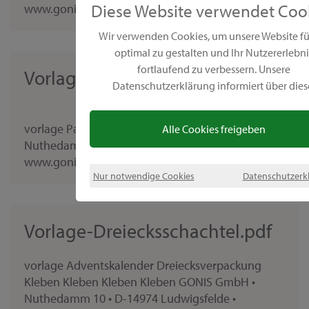
Diese Website verwendet Coo
www.gonis.de Vorlage: Holzkugel Set Stand 11/22
Wir verwenden Cookies, um unsere Website fü
optimal zu gestalten und Ihr Nutzererlebni
fortlaufend zu verbessern. Unsere
Vorlage_Papierdraht_Familienspas
Datenschutzerklärung informiert über dies
vorlage Papierdraht Familienspaß GONIS GmbH •
Alle Cookies freigeben
Nuthedamm 10 • D-14974 Ludwigsfelde •
www.gonis.de Vorlage: Papierdraht Stand 11/22
Nur notwendige Cookies
Datenschutzerk
Vorlage-Dreiecksschachtel.pdf
vorlage Adventskalender Dreiecksverpackung
Kleben Kleben Kleben Kleben GONIS GmbH •
Nuthedamm 10 • D-14974 Ludwigsfelde •