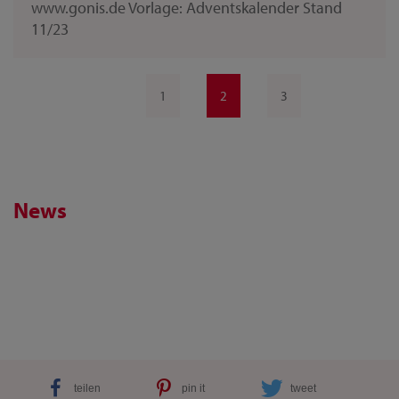
www.gonis.de Vorlage: Adventskalender Stand
11/23
1
2
3
News
teilen
pin it
tweet